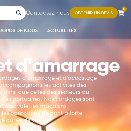
0
Contactez-nous
OBTENIR UN DEVIS
ROPOS DE NOUS
ACTUALITÉS
et d'amarrage
cordages d'amarrage et d'accostage
accompagnons les activités des
 ainsi que celles des secteurs du
vices portuaires. Nos cordages sont
ion navale, les magasins
 les opérations de pont à forte
gue durée de vie.