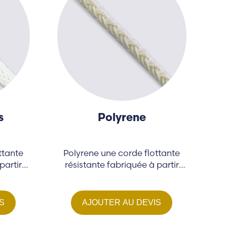
s
Polyrene
ttante
Polyrene une corde flottante
partir
résistante fabriquée à partir
d'un mélange...
S
AJOUTER AU DEVIS