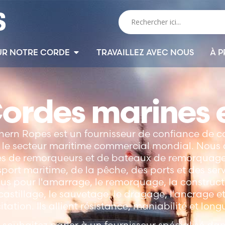
UR NOTRE CORDE
TRAVAILLEZ AVEC NOUS
À P
ordes marines 
hern Ropes est un fournisseur de confiance de 
 le secteur maritime commercial mondial. Nous 
tes de remorqueurs et de bateaux de remorquage,
sport maritime, de la pêche, des ports et des ser
us pour l'amarrage, le remorquage, la construct
castillage, le sauvetage, le dragage, l'ancrage et
citation. Ils allient résistance, maniabilité et lon