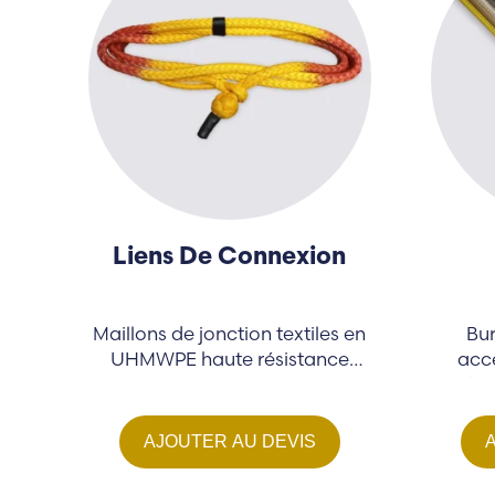
Liens De Connexion
Maillons de jonction textiles en
Bu
UHMWPE haute résistance
acce
conçus comme des
fai
remplacements légers et
flexibles...
AJOUTER AU DEVIS