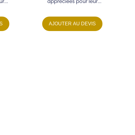
ur
appréciées pour leur
 et leur
résistance, leur élasticité et leur
énergie...
S
AJOUTER AU DEVIS