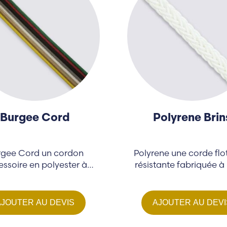
Burgee Cord
Polyrene Brin
rgee Cord un cordon
Polyrene une corde flo
ssoire en polyester à
résistante fabriquée à 
ble élasticité conçu...
d'un mélange...
AJOUTER AU DEVIS
AJOUTER AU DEVI