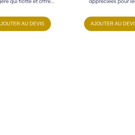
gère qui flotte et offre…
appréciées pour le
résistance, leur élasticité
énergie...
AJOUTER AU DEVIS
AJOUTER AU DEVI