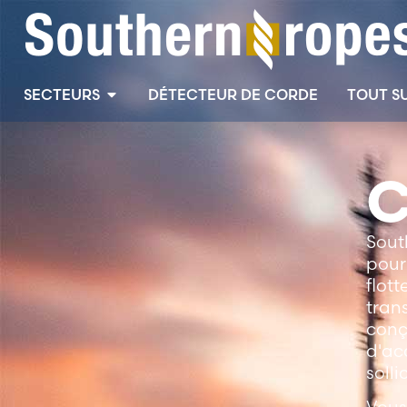
SECTEURS
DÉTECTEUR DE CORDE
TOUT S
C
Sout
pour
flot
tran
conç
d'ac
solli