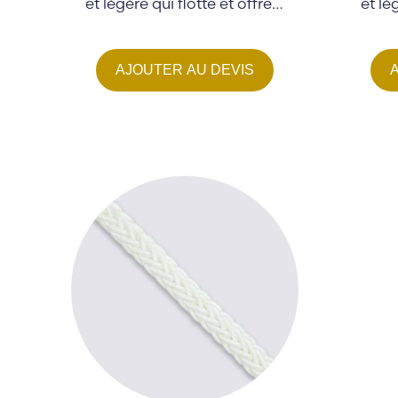
et légère qui flotte et offre…
et lé
AJOUTER AU DEVIS