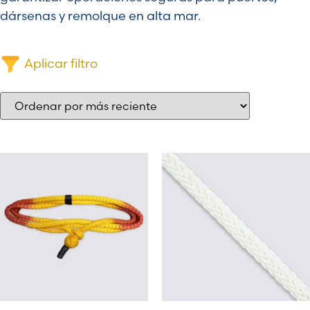
dársenas y remolque en alta mar.
Aplicar filtro
Tipo de Construcción
De 12 hilos
De 3 hilos
De 8 hilos
Trenzado
Empalmado
Material