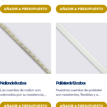
ofrece…
elasticidad y capacidad de
absorción de energía…
AÑADIR A PRESUPUESTO
AÑADIR A PRESUPUESTO
Nailon de 8 cabos
Poliéster de 12 cabos
Las cuerdas de nailon son
Nuestras cuerdas de poliéster
valoradas por su resistencia,
son resistentes, flexibles y a
elasticidad y capacidad de
prueba de rayos UV…
absorción de energía…
AÑADIR A PRESUPUESTO
AÑADIR A PRESUPUESTO