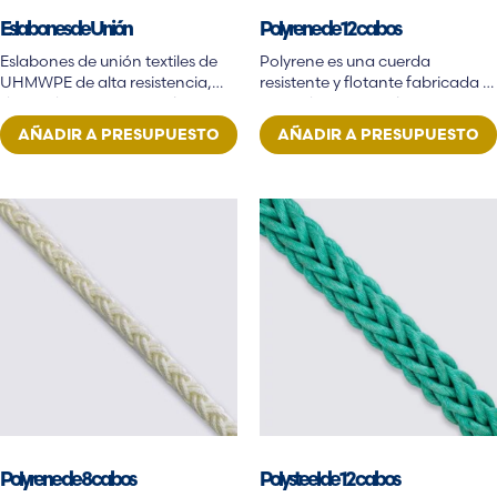
HMPE
Eslabones de Unión
Polyrene de 12 cabos
Nailon
Eslabones de unión textiles de
Polyrene es una cuerda
Poliéster
UHMWPE de alta resistencia,
resistente y flotante fabricada a
diseñados como reemplazos
partir de una mezcla…
Polietileno
ligeros y flexibles…
AÑADIR A PRESUPUESTO
AÑADIR A PRESUPUESTO
Polipropileno
Polyrene
polysteel
technora
Polyrene de 8 cabos
Polysteel de 12 cabos