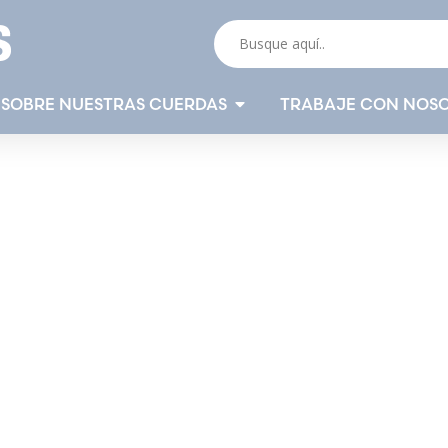
 SOBRE NUESTRAS CUERDAS
TRABAJE CON NOS
uerda para la a
anadería
hern Ropes suministra cuerdas agrícolas espec
rabajo reales. Desde el manejo del ganado hasta
uerda adecuada para cada aplicación.
pecificado correctamente
señado para su uso en exteriores