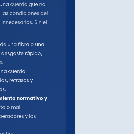
. Una cuerda que no
las condiciones del
 innecesarios. Sin el
o de una fibra o una
 desgaste rápido,
a.
 una cuerda
os, retrasos y
os.
miento normativo y
cto o mal
peradores y las
n las