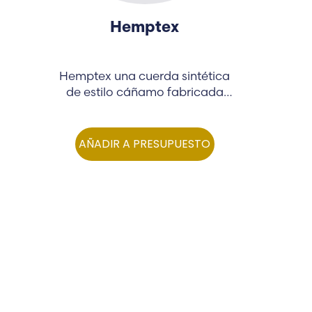
Hemptex
Hemptex una cuerda sintética
de estilo cáñamo fabricada
con materiales de alta
calidad...
AÑADIR A PRESUPUESTO