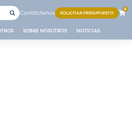
0
Contáctenos
SOLICITAR PRESUPUESTO
OTROS
SOBRE NOSOTROS
NOTICIAS
gricultura y la
ializadas diseñadas para condiciones
 la maquinaria y las vallas, tenemos