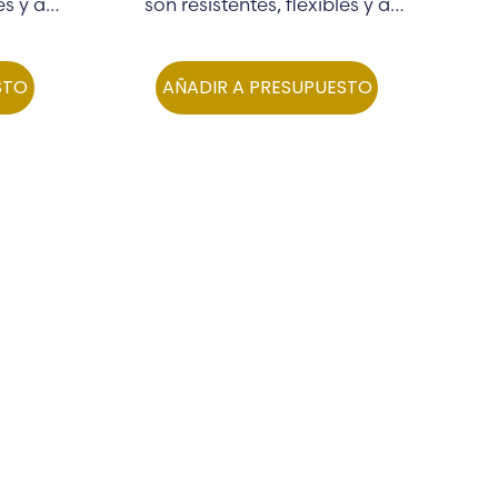
es y a
son resistentes, flexibles y a
V…
prueba de rayos UV…
STO
AÑADIR A PRESUPUESTO