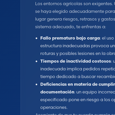
Los entornos agrícolas son exigentes
se haya elegido adecuadamente para 
lugar genera riesgos, retrasos y gastos
sistema adecuado, te enfrentas a:
Fallo prematuro bajo carga
: el us
estructura inadecuadas provoca un
roturas y posibles lesiones en la obr
Tiempos de inactividad costosos
:
inadecuada implica pedidos repetid
tiempo dedicado a buscar recambi
Deficiencias en materia de cumpli
documentación
: un equipo incorre
especificado pone en riesgo a los o
operaciones.
Asegúrate de que tu cuerda cumpla co