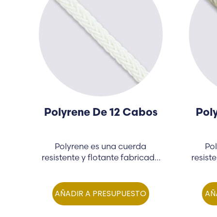
Polyrene De 12 Cabos
Pol
Polyrene es una cuerda
Po
resistente y flotante fabricada
resist
a partir de una mezcla…
a p
AÑADIR A PRESUPUESTO
AÑ