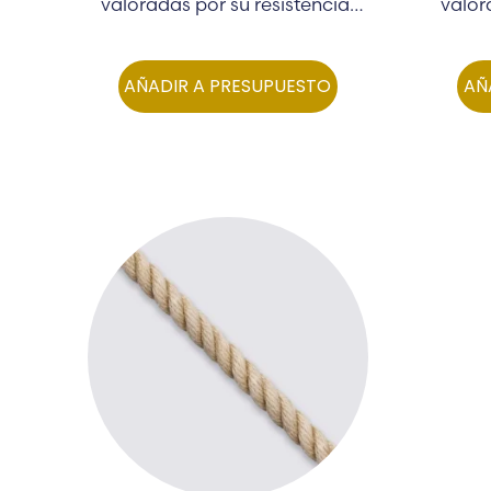
valoradas por su resistencia,
valor
elasticidad y capacidad de
elas
absorción de energía…
ab
AÑADIR A PRESUPUESTO
AÑ