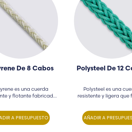
yrene De 8 Cabos
Polysteel De 12 
lyrene es una cuerda
Polysteel es una cu
ente y flotante fabricada
resistente y ligera que 
artir de una mezcla…
ofrece…
ADIR A PRESUPUESTO
AÑADIR A PRESUPUE