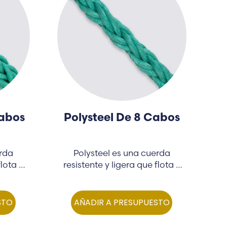
Cabos
Polysteel De 8 Cabos
erda
Polysteel es una cuerda
flota y
resistente y ligera que flota y
ofrece…
STO
AÑADIR A PRESUPUESTO