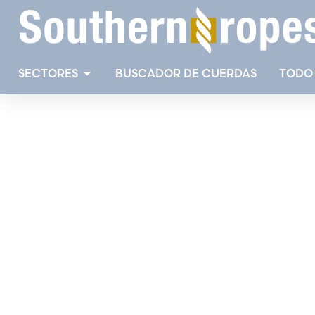
SECTORES
BUSCADOR DE CUERDAS
TODO
C
g
Sout
de t
la c
Es
Di