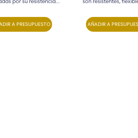
adas por su resistencia,
son resistentes, flexibl
ticidad y capacidad de
prueba de rayos U
sorción de energía…
ADIR A PRESUPUESTO
AÑADIR A PRESUPUE