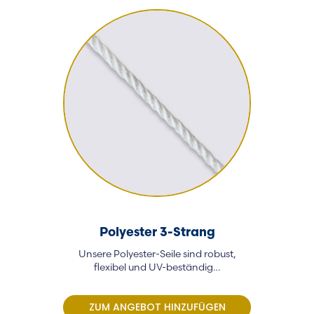
Polyester 3-Strang
Unsere Polyester-Seile sind robust,
Maxi 
flexibel und UV-beständig…
Kombinati
ZUM ANGEBOT HINZUFÜGEN
ZUM AN