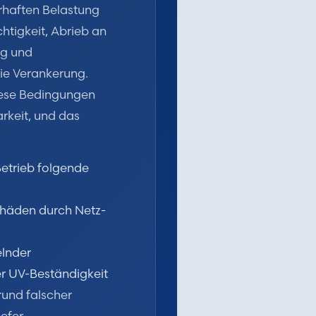
erhaften Belastung
htigkeit, Abrieb an
ng und
ie Verankerung.
diese Bedingungen
arkeit, und das
Betrieb folgende
Schäden durch Netz-
elnder
er UV-Beständigkeit
rund falscher
iefer