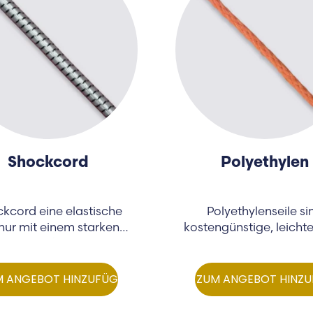
Shockcord
Polyethylen
kcord eine elastische
Polyethylenseile si
nur mit einem starken
kostengünstige, leichte
Gummikern…
die schwimmen un
M ANGEBOT HINZUFÜGEN
ZUM ANGEBOT HINZ