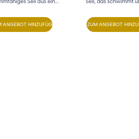
mfähiges Seil aus einer
Seil, das schwimmt un
Mischung aus…
M ANGEBOT HINZUFÜGEN
ZUM ANGEBOT HINZ