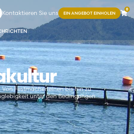
0
Kontaktieren Sie uns
EIN ANGEBOT EINHOLEN
CHRICHTEN
akultur
r. Von Festmacherleinen bis hin zu
anglebigkeit unter den Bedingungen