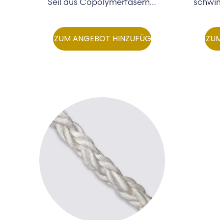
Seil aus Copolymerfasern…
schwim
ZUM ANGEBOT HINZUFÜGEN
ZU