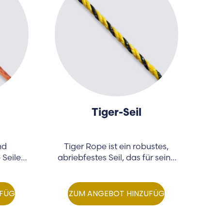
Tiger-Seil
nd
Tiger Rope ist ein robustes,
 Seile,
abriebfestes Seil, das für seine
d…
...
UFÜGEN
ZUM ANGEBOT HINZUFÜGEN