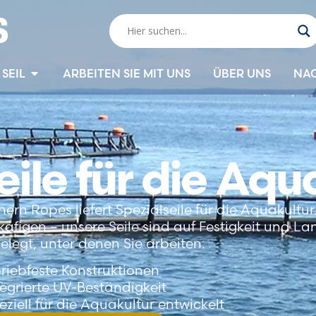
SEIL
ARBEITEN SIE MIT UNS
ÜBER UNS
NA
eile für die Aqu
hern Ropes liefert Spezialseile für die Aquakultu
käfigen – unsere Seile sind auf Festigkeit und L
elegt, unter denen Sie arbeiten.
riebfeste Konstruktionen
tegrierte UV-Beständigkeit
eziell für die Aquakultur entwickelt