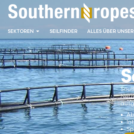
SEKTOREN
SEILFINDER
ALLES ÜBER UNSER 
S
Sout
Netz
ausg
Ab
In
Sp