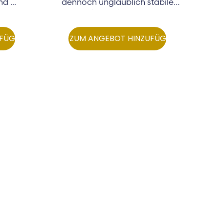
d ...
dennoch unglaublich stabile
Soft Shackles aus...
UFÜGEN
ZUM ANGEBOT HINZUFÜGEN