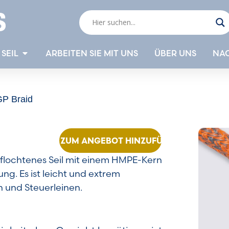
SEIL
ARBEITEN SIE MIT UNS
ÜBER UNS
NA
GP Braid
ZUM ANGEBOT HINZUFÜGEN
eflochtenes Seil mit einem HMPE-Kern
g. Es ist leicht und extrem
n und Steuerleinen.