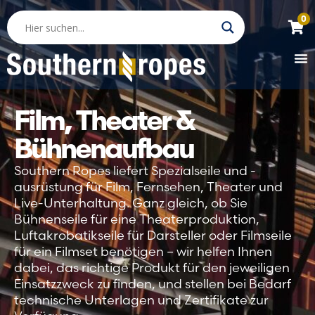
0
Film, Theater &
Bühnenaufbau
Southern Ropes liefert Spezialseile und -
ausrüstung für Film, Fernsehen, Theater und
Live-Unterhaltung. Ganz gleich, ob Sie
Bühnenseile für eine Theaterproduktion,
Luftakrobatikseile für Darsteller oder Filmseile
für ein Filmset benötigen – wir helfen Ihnen
dabei, das richtige Produkt für den jeweiligen
Einsatzzweck zu finden, und stellen bei Bedarf
technische Unterlagen und Zertifikate zur